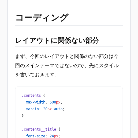
コーディング
レイアウトに関係ない部分
まず、今回のレイアウトと関係のない部分は今
回のメインテーマではないので、先にスタイル
を書いておきます。
.contents
 {
  max-width
: 
500
px
;
  margin
: 
20
px
 auto
;
}
.contents__title
 {
  font-size
: 
24
px
;