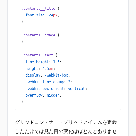
.contents__title
 {
  font-size
: 
24
px
;
}
.contents__image
 {
}
.contents__text
 {
  line-height
: 
1.5
;
  height
: 
4.5
em
;
  display
: 
-webkit-box
;
  -webkit-line-clamp
: 
3
;
  -webkit-box-orient
: 
vertical
;  
  overflow
: 
hidden
;
}
グリッドコンテナー・グリッドアイテムを定義
しただけでは見た目の変化はほとんどありませ