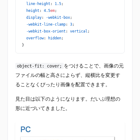
  line-height
: 
1.5
;
  height
: 
4.5
em
;
  display
: 
-webkit-box
;
  -webkit-line-clamp
: 
3
;
  -webkit-box-orient
: 
vertical
;  
  overflow
: 
hidden
;
}
をつけることで、画像の元
object-fit: cover;
ファイルの幅と高さによらず、縦横比を変更す
ることなくぴったり画像を配置できます。
見た目は以下のようになります。だいぶ理想の
形に近づいてきました。