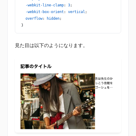
  -webkit-line-clamp
: 
3
;
  -webkit-box-orient
: 
vertical
;  
  overflow
: 
hidden
;
}
見た目は以下のようになります。