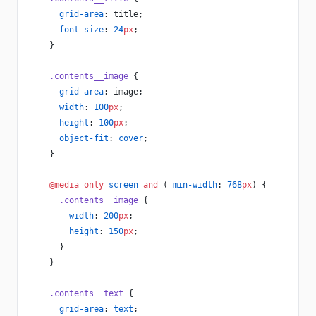
  grid-area
: title;
  font-size
: 
24
px
;
}
.contents__image
 {
  grid-area
: image;
  width
: 
100
px
;
  height
: 
100
px
;
  object-fit
: 
cover
;
}
@media
 only
 screen
 and
 ( 
min-width
: 
768
px
) {
  .contents__image
 {
    width
: 
200
px
;
    height
: 
150
px
;
  }
}
.contents__text
 {
  grid-area
: 
text
;