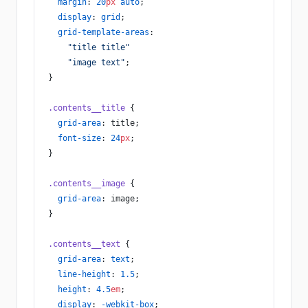
  margin
: 
20
px
 auto
;
  display
: 
grid
;
  grid-template-areas
:
    "title title"
    "image text"
;
}
.contents__title
 {
  grid-area
: title;
  font-size
: 
24
px
;
}
.contents__image
 {
  grid-area
: image;
}
.contents__text
 {
  grid-area
: 
text
;
  line-height
: 
1.5
;
  height
: 
4.5
em
;
  display
: 
-webkit-box
;