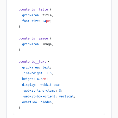
.contents__title
 {
  grid-area
: title;
  font-size
: 
24
px
;
}
.contents__image
 {
  grid-area
: image;
}
.contents__text
 {
  grid-area
: 
text
;
  line-height
: 
1.5
;
  height
: 
4.5
em
;
  display
: 
-webkit-box
;
  -webkit-line-clamp
: 
3
;
  -webkit-box-orient
: 
vertical
;  
  overflow
: 
hidden
;
}