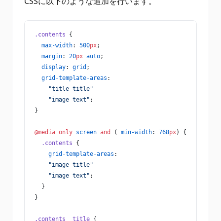
CSSに以下のような追加を行います。
.contents
 {
  max-width
: 
500
px
;
  margin
: 
20
px
 auto
;
  display
: 
grid
;
  grid-template-areas
:
    "title title"
    "image text"
;
}
@media
 only
 screen
 and
 ( 
min-width
: 
768
px
) {
  .contents
 {
    grid-template-areas
:
    "image title"
    "image text"
;
  }
}
.contents__title
 {