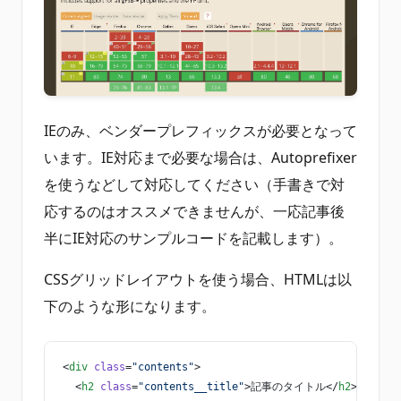
IEのみ、ベンダープレフィックスが必要となって
います。IE対応まで必要な場合は、Autoprefixer
を使うなどして対応してください（手書きで対
応するのはオススメできませんが、一応記事後
半にIE対応のサンプルコードを記載します）。
CSSグリッドレイアウトを使う場合、HTMLは以
下のような形になります。
<
div
 class
=
"contents"
>
  <
h2
 class
=
"contents__title"
>記事のタイトル</
h2
>