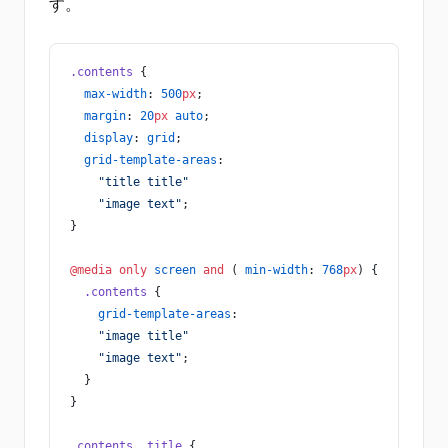
す。
.contents
 {
  max-width
: 
500
px
;
  margin
: 
20
px
 auto
;
  display
: 
grid
;
  grid-template-areas
:
    "title title"
    "image text"
;
}
@media
 only
 screen
 and
 ( 
min-width
: 
768
px
) {
  .contents
 {
    grid-template-areas
:
    "image title"
    "image text"
;
  }
}
.contents__title
 {