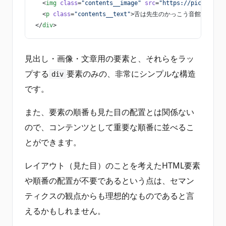
  <
img
 class
=
"contents__image"
 src
=
"https://picsum.pho
  <
p
 class
=
"contents__text"
>舌は先生のかっこう音館をゴー
</
div
>
見出し・画像・文章用の要素と、それらをラッ
プする
要素のみの、非常にシンプルな構造
div
です。
また、要素の順番も見た目の配置とは関係ない
ので、コンテンツとして重要な順番に並べるこ
とができます。
レイアウト（見た目）のことを考えたHTML要素
や順番の配置が不要であるという点は、セマン
ティクスの観点からも理想的なものであると言
えるかもしれません。