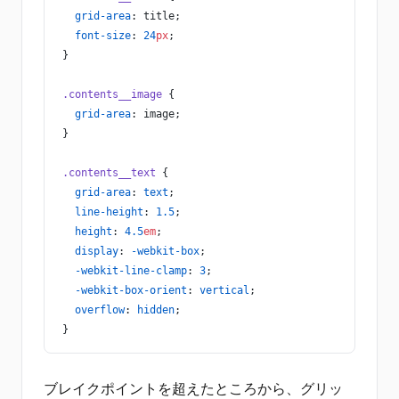
  grid-area
: title;
  font-size
: 
24
px
;
}
.contents__image
 {
  grid-area
: image;
}
.contents__text
 {
  grid-area
: 
text
;
  line-height
: 
1.5
;
  height
: 
4.5
em
;
  display
: 
-webkit-box
;
  -webkit-line-clamp
: 
3
;
  -webkit-box-orient
: 
vertical
;  
  overflow
: 
hidden
;
}
ブレイクポイントを超えたところから、グリッ