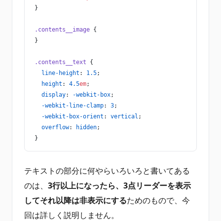
}
.contents__image
 {
}
.contents__text
 {
  line-height
: 
1.5
;
  height
: 
4.5
em
;
  display
: 
-webkit-box
;
  -webkit-line-clamp
: 
3
;
  -webkit-box-orient
: 
vertical
;  
  overflow
: 
hidden
;
}
テキストの部分に何やらいろいろと書いてある
のは、
3行以上になったら、3点リーダーを表示
してそれ以降は非表示にする
ためのもので、今
回は詳しく説明しません。