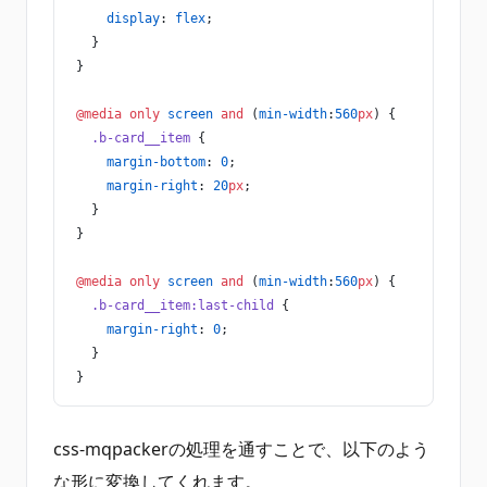
    display
: 
flex
;
  }
}
@media
 only
 screen
 and
 (
min-width
:
560
px
) {
  .b-card__item
 {
    margin-bottom
: 
0
;
    margin-right
: 
20
px
;
  }
}
@media
 only
 screen
 and
 (
min-width
:
560
px
) {
  .b-card__item:last-child
 {
    margin-right
: 
0
;
  }
}
css-mqpackerの処理を通すことで、以下のよう
な形に変換してくれます。