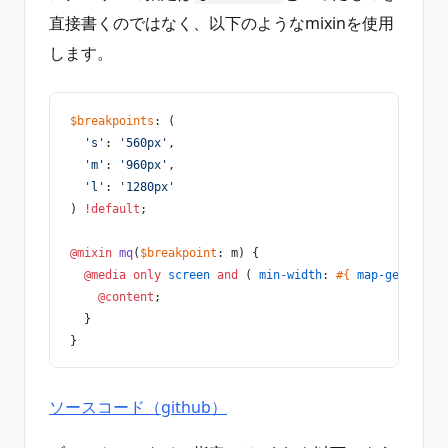
直接書くのではなく、以下のようなmixinを使用
します。
$breakpoints
: (
  's'
: 
'560px'
,
  'm'
: 
'960px'
,
  'l'
: 
'1280px'
) 
!default
;
@mixin
 mq
(
$breakpoint
: m) {
  @media
 only
 screen
 and
 ( 
min-width
: 
#{ 
map-get
( $bre
    @content
;
  }
}
ソースコード（github）