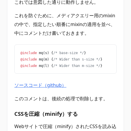
これでは意図した通りに動作しません。
これを防ぐために、メディアクエリー用のmixin
の中で、指定したい順番にmixinの適用を並べ、
中にコメントだけ書いておきます。
@include
 mq(s) {
/* base-size */
}
@include
 mq(m) {
/* Wider than s-size */
}
@include
 mq(l) {
/* Wider than m-size */
}
ソースコード（github）
このコメントは、後続の処理で削除します。
CSSを圧縮（minify）する
Webサイトで圧縮（minify）されたCSSを読み込