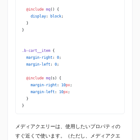
  @include
 mq
() {
    display
: 
block
;
  }
}
.b-cart__item
 {
  margin-right
: 
0
;
  margin-left
: 
0
;
  @include
 mq
(s) {
    margin-right
: 
10
px
;
    margin-left
: 
10
px
;
  }
}
メディアクエリーは、使用したいプロパティの
すぐ近くで使います。（ただし、メディアクエ