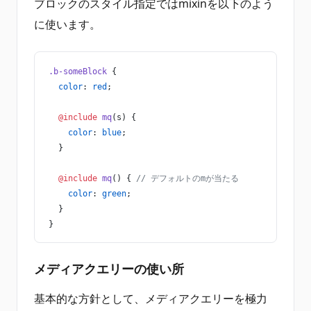
ブロックのスタイル指定ではmixinを以下のよう
に使います。
.b-someBlock
 {
  color
: 
red
;
  @include
 mq
(s) {
    color
: 
blue
;
  }
  @include
 mq
() { 
// デフォルトのmが当たる
    color
: 
green
;
  }
}
メディアクエリーの使い所
基本的な方針として、メディアクエリーを極力