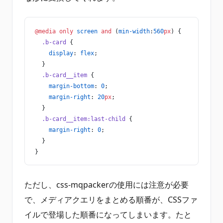
@media
 only
 screen
 and
 (
min-width
:
560
px
) {
  .b-card
 {
    display
: 
flex
;
  }
  .b-card__item
 {
    margin-bottom
: 
0
;
    margin-right
: 
20
px
;
  }
  .b-card__item:last-child
 {
    margin-right
: 
0
;
  }
}
ただし、css-mqpackerの使用には注意が必要
で、メディアクエリをまとめる順番が、CSSファ
イルで登場した順番になってしまいます。たと