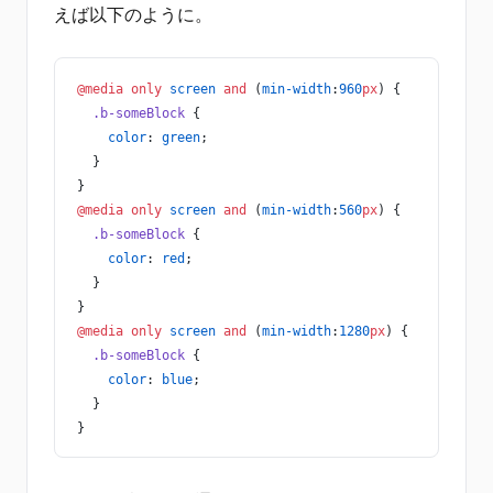
えば以下のように。
@media
 only
 screen
 and
 (
min-width
:
960
px
) {
  .b-someBlock
 {
    color
: 
green
;
  }
}
@media
 only
 screen
 and
 (
min-width
:
560
px
) {
  .b-someBlock
 {
    color
: 
red
;
  }
}
@media
 only
 screen
 and
 (
min-width
:
1280
px
) {
  .b-someBlock
 {
    color
: 
blue
;
  }
}