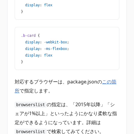
  display
: 
flex
}
.b-card
 {
  display
: 
-webkit-box
;
  display
: 
-ms-flexbox
;
  display
: 
flex
}
対応するブラウザーは、package.jsonの
この箇
所
で指定します。
の指定は、「2015年以降」「シ
browserslist
ェアが1%以上」といったようにかなり柔軟な指
定ができるようになっています。詳細は
で検索してみてください。
browserslist