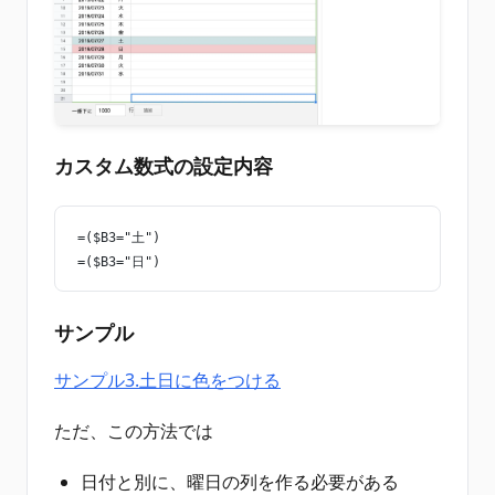
カスタム数式の設定内容
=($B3="土")
=($B3="日")
サンプル
サンプル3.土日に色をつける
ただ、この方法では
日付と別に、曜日の列を作る必要がある