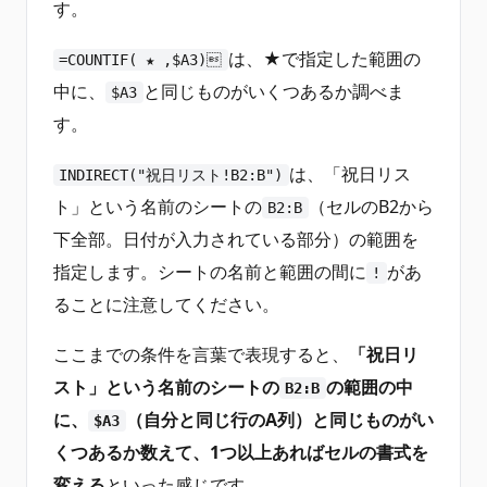
す。
は、★で指定した範囲の
=COUNTIF( ★ ,$A3)
中に、
と同じものがいくつあるか調べま
$A3
す。
は、「祝日リス
INDIRECT("祝日リスト!B2:B")
ト」という名前のシートの
（セルのB2から
B2:B
下全部。日付が入力されている部分）の範囲を
指定します。シートの名前と範囲の間に
があ
!
ることに注意してください。
ここまでの条件を言葉で表現すると、
「祝日リ
スト」という名前のシートの
の範囲の中
B2:B
に、
（自分と同じ行のA列）と同じものがい
$A3
くつあるか数えて、1つ以上あればセルの書式を
変える
といった感じです。